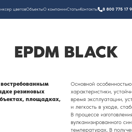
иксер цветов
Объекты
О компании
Статьи
Контакты
8 800 775 17 
EPDM BLACK
 востребованным
Основной особенностью
адке резиновых
характеристики, устойч
объектах, площадках,
время эксплуатации, ус
и легкость в уходе, ста
В процессе изготовлен
вулканизированного син
температурах. В получ