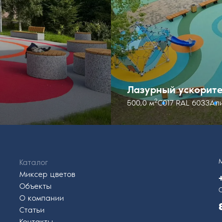
Лазурный ускорите
2
500,0 м
С017 RAL 6033
Ал
Каталог
Миксер цветов
Объекты
О компании
Статьи
Контакты