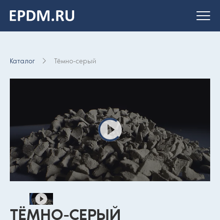
На главную
страницу
Каталог
Тёмно-серый
ТЁМНО-СЕРЫЙ