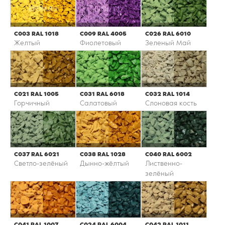
С003 RAL 1018
С009 RAL 4005
С026 RAL 6010
Желтый
Фиолетовый
Зеленый Май
С021 RAL 1005
С031 RAL 6018
С032 RAL 1014
Горчичный
Салатовый
Слоновая кость
С037 RAL 6021
С038 RAL 1028
С040 RAL 6002
Светло-зелёный
Дынно-жёлтый
Лиственно-
зелёный
С041 RAL 1007
С024 RAL 6004
С042 RAL 1011