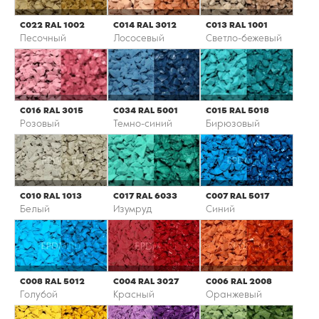
С022 RAL 1002
С014 RAL 3012
С013 RAL 1001
Песочный
Лососевый
Светло-бежевый
С016 RAL 3015
С034 RAL 5001
С015 RAL 5018
Розовый
Темно-синий
Бирюзовый
С010 RAL 1013
С017 RAL 6033
С007 RAL 5017
Белый
Изумруд
Синий
С008 RAL 5012
С004 RAL 3027
С006 RAL 2008
Голубой
Красный
Оранжевый