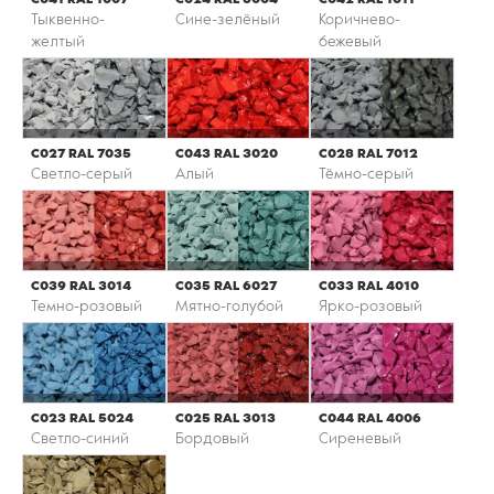
Тыквенно-
Сине-зелёный
Коричнево-
желтый
бежевый
С027 RAL 7035
С043 RAL 3020
С028 RAL 7012
Светло-серый
Алый
Тёмно-серый
С039 RAL 3014
С035 RAL 6027
С033 RAL 4010
Темно-розовый
Мятно-голубой
Ярко-розовый
С023 RAL 5024
С025 RAL 3013
С044 RAL 4006
Светло-синий
Бордовый
Сиреневый