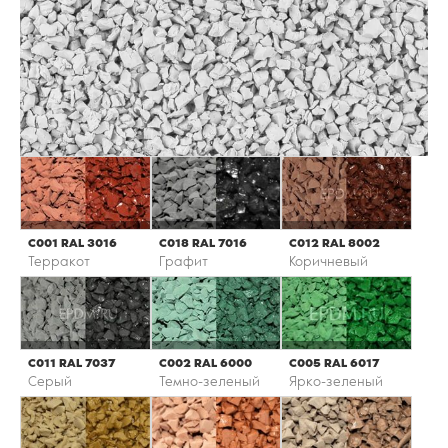
С001 RAL 3016
С018 RAL 7016
С012 RAL 8002
Терракот
Графит
Коричневый
С011 RAL 7037
С002 RAL 6000
С005 RAL 6017
Серый
Темно-зеленый
Ярко-зеленый