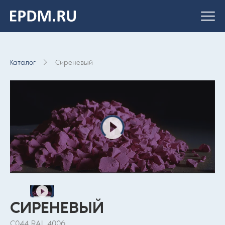
На главную
страницу
Каталог
Сиреневый
СИРЕНЕВЫЙ
С044 RAL 4006