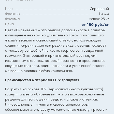
Цвет
Сиреневый
Фракция
1-4 мм
Фасовка
мешок 25 кг
Цена
от 180 руб./кг
Цвет «Сиреневый» — это редкая драгоценность в палитре,
воплощение нежной, но удивительно яркой прохлады. Его
чистый, звонкий и освежающий оттенок, напоминающий
соцветия сирени в мае или редкие виды лаванды, создает
атмосферу волшебной легкости, творчества и задумчивой
гармонии. Этот редкий и притягательный цвет служит
изысканным акцентом, который привносит в пространство
ощущение свежести, оригинальности и утонченной радости,
мгновенно оживляя любую композицию.
Преимущества материала (TPV гранулят)
Покрытия на основе TPV (термопластичного вулканизата)
гранулята цвета «Сиреневый» — это высокотехнологичное
решение для воплощения редких и сложных оттенков.
Инновационные пигменты и светостабилизаторы
обеспечивают этому цвету максимальную чистоту, яркость и