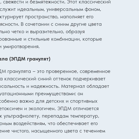
 свежести и безмятежности. Этот классический
 служит идеальным, универсальным фоном,
ктурирует пространство, наполняет его
сности. В сочетании с синим другие цвета
ьно четко и выразительно, образуя
рованные и стильные комбинации, которые
и умиротворения.
ла (ЭПДМ гранулят)
ДМ гранулята — это проверенное, современное
а классический синий оттенок подчеркивает
ерсальность и надежность. Материал обладает
уатационными преимуществами: он
собенно важно для детских и спортивных
етоксичен и экологичен. ЭПДМ отличается
 к ультрафиолету, перепадам температур,
рным воздействиям, что обеспечивает его
ение чистого, насыщенного цвета с течением